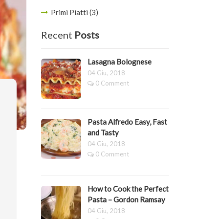
Primi Piatti (3)
Recent
Posts
Lasagna Bolognese
04 Giu, 2018
0 Comment
Pasta Alfredo Easy, Fast
and Tasty
04 Giu, 2018
0 Comment
How to Cook the Perfect
Pasta – Gordon Ramsay
04 Giu, 2018