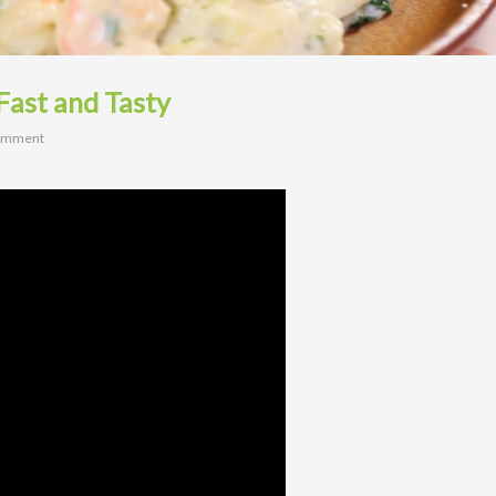
 Fast and Tasty
omment