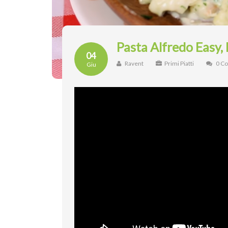
Pasta Alfredo Easy,
04
Ravent
Primi Piatti
0 C
Giu