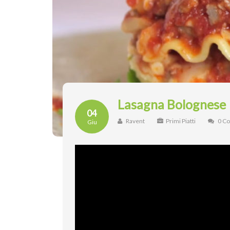
Lasagna Bolognese
04
Ravent
Primi Piatti
0 C
Giu