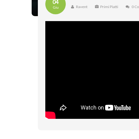
04
Ravent
Primi Piatti
0 C
Giu