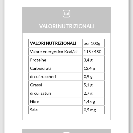
VALORI NUTRIZIONALI
VALORI NUTRIZIONALI
per 100g
Valore energetico Kcal/kJ
115 / 480
Proteine
3,4 g
Carboidrati
12,4 g
di cui zuccheri
0,9 g
Grassi
5,1 g
di cui saturi
2,7 g
Fibre
1,45 g
Sale
0,5 mg